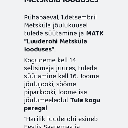
Metsküla looduses”
Pühapäeval, 1.detsembril
Metsküla jõulukuusel
tulede süütamine ja
MATK
“Luuderohi Metsküla
looduses”
.
Koguneme kell 14
seltsimaja juures, tulede
süütamine kell 16. Joome
jõulujooki, sööme
piparkooki, loome ise
jõulumeeleolu!
Tule kogu
perega!
*Harilik luuderohi esineb
Eestis Saaremaa ja