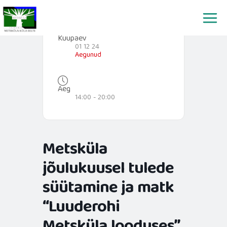
Skip
to
content
Kuupäev
01 12 24
Aegunud
Aeg
14:00 - 20:00
Metsküla
jõulukuusel tulede
süütamine ja matk
“Luuderohi