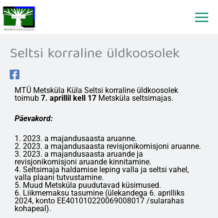
Skip
to
content
Seltsi korraline üldkoosolek
MTÜ Metsküla Küla Seltsi korraline üldkoosolek
toimub
7. aprillil kell 17
Metsküla seltsimajas.
Päevakord:
1. 2023. a majandusaasta aruanne.
2. 2023. a majandusaasta revisjonikomisjoni aruanne.
3. 2023. a majandusaasta aruande ja
revisjonikomisjoni aruande kinnitamine.
4. Seltsimaja haldamise leping valla ja seltsi vahel,
valla plaani tutvustamine.
5. Muud Metsküla puudutavad küsimused.
6. Liikmemaksu tasumine (ülekandega 6. aprilliks
2024, konto EE401010220069008017 /sularahas
kohapeal).