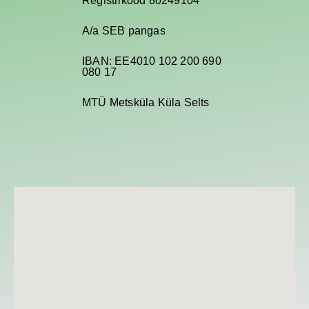
Registrikood 80249104
A/a SEB pangas
IBAN: EE4010 102 200 690
080 17
MTÜ Metsküla Küla Selts