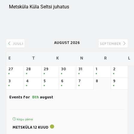
Metsküla Küla Seltsi juhatus
AUGUST 2026
JUULI
SEPTEMBER
E
T
K
N
R
L
27
28
29
30
31
1
2
3
4
5
6
7
8
9
Events for
8th
august
Kogu päeva
METSKÜLA 12 KUUD