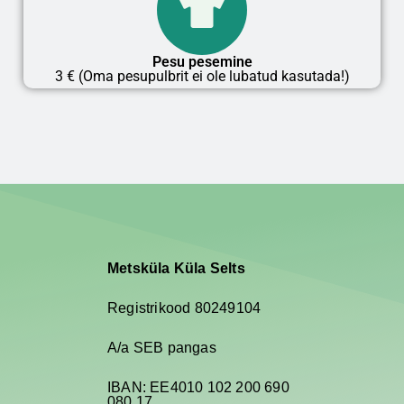
Pesu pesemine
3 € (Oma pesupulbrit ei ole lubatud kasutada!)
Metsküla Küla Selts
Registrikood 80249104
A/a SEB pangas
IBAN: EE4010 102 200 690
080 17